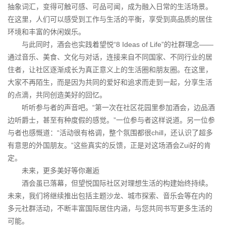
抽象词汇，变得可触可感、可品可闻，成为融入日常的生活场景。
在这里，人们可以感受到工作与生活的平衡，享受到高品质的居住
环境和丰富的休闲娱乐。
与此同时，酒会也实践着望悦“8 Ideas of Life”的社群理念——
通过音乐、美食、文化与对话，连接来自不同国家、不同行业的居
住者，让社区逐渐成长为真正意义上的生活圈和朋友圈。在这里，
大家不再陌生，而是因为共同的爱好和追求而走到一起，分享生活
的点滴，共同创造美好的回忆。
听听参与者的声音吧。“第一次在社区花园里参加酒会，边品酒
边听爵士，甚至有种度假的感觉。”一位参与者这样说道。另一位参
与者也感慨道：“活动很有格调，整个氛围都很chill，还认识了超多
有意思的外国朋友。”这些真实的反馈，正是对这场酒会Zui好的肯
定。
未来，更多美好等你邂逅
酒会虽已落幕，但望悦国际社区对理想生活的构建始终持续。
未来，我们将继续推出包括主题沙龙、城市探索、音乐会等在内的
多元社群活动，不断丰富国际居住内涵，与您共同书写更多生活的
可能。