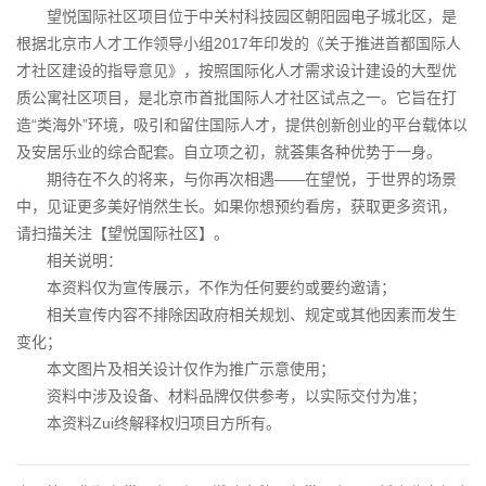
望悦国际社区项目位于中关村科技园区朝阳园电子城北区，是
根据北京市人才工作领导小组2017年印发的《关于推进首都国际人
才社区建设的指导意见》，按照国际化人才需求设计建设的大型优
质公寓社区项目，是北京市首批国际人才社区试点之一。它旨在打
造“类海外”环境，吸引和留住国际人才，提供创新创业的平台载体以
及安居乐业的综合配套。自立项之初，就荟集各种优势于一身。
期待在不久的将来，与你再次相遇——在望悦，于世界的场景
中，见证更多美好悄然生长。如果你想预约看房，获取更多资讯，
请扫描关注【望悦国际社区】。
相关说明：
本资料仅为宣传展示，不作为任何要约或要约邀请；
相关宣传内容不排除因政府相关规划、规定或其他因素而发生
变化；
本文图片及相关设计仅作为推广示意使用；
资料中涉及设备、材料品牌仅供参考，以实际交付为准；
本资料Zui终解释权归项目方所有。