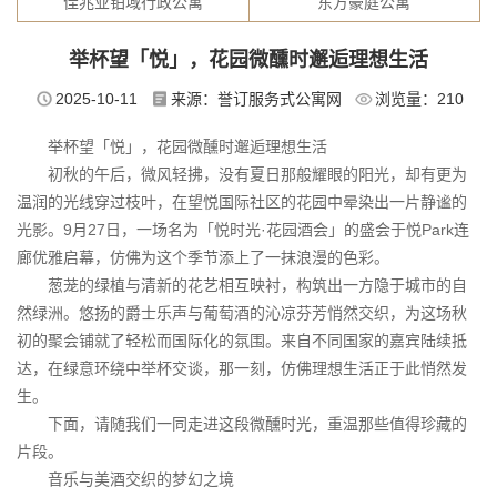
佳兆业铂域行政公寓
东方豪庭公寓
举杯望「悦」，花园微醺时邂逅理想生活
2025-10-11
来源：誉订服务式公寓网
浏览量：
210
举杯望「悦」，花园微醺时邂逅理想生活
初秋的午后，微风轻拂，没有夏日那般耀眼的阳光，却有更为
温润的光线穿过枝叶，在望悦国际社区的花园中晕染出一片静谧的
光影。9月27日，一场名为「悦时光·花园酒会」的盛会于悦Park连
廊优雅启幕，仿佛为这个季节添上了一抹浪漫的色彩。
葱茏的绿植与清新的花艺相互映衬，构筑出一方隐于城市的自
然绿洲。悠扬的爵士乐声与葡萄酒的沁凉芬芳悄然交织，为这场秋
初的聚会铺就了轻松而国际化的氛围。来自不同国家的嘉宾陆续抵
达，在绿意环绕中举杯交谈，那一刻，仿佛理想生活正于此悄然发
生。
下面，请随我们一同走进这段微醺时光，重温那些值得珍藏的
片段。
音乐与美酒交织的梦幻之境