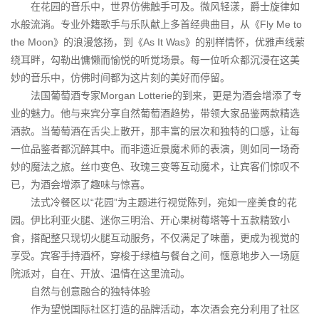
在花园的音乐中，世界仿佛触手可及。微风轻漾，爵士旋律如
水般流淌。专业外籍歌手与乐队献上多首经典曲目，从《Fly Me to
the Moon》的浪漫悠扬，到《As It Was》的别样情怀，优雅声线萦
绕耳畔，勾勒出慵懒而愉悦的听觉场景。每一位听众都沉浸在这美
妙的音乐中，仿佛时间都为这片刻的美好而停留。
法国葡萄酒专家Morgan Lotterie的到来，更是为酒会增添了专
业的魅力。他与来宾分享自然葡萄酒趋势，带领大家品鉴两款精选
酒款。当葡萄酒在舌尖上散开，那丰富的层次和独特的口感，让每
一位品鉴者都沉醉其中。而非遗近景魔术师的表演，则如同一场奇
妙的魔法之旅。丝巾变色、玫瑰三变等互动魔术，让宾客们惊叹不
已，为酒会增添了趣味与惊喜。
法式冷餐区以“花园”为主题进行视觉陈列，宛如一座美食的花
园。伊比利亚火腿、迷你三明治、开心果树莓塔等十五款精致小
食，搭配整只现切火腿互动服务，不仅满足了味蕾，更成为视觉的
享受。宾客手持酒杯，穿梭于绿植与餐台之间，惬意地步入一场庭
院派对，自在、开放、温情在这里流动。
自然与创意融合的独特体验
作为望悦国际社区打造的品牌活动，本次酒会充分利用了社区