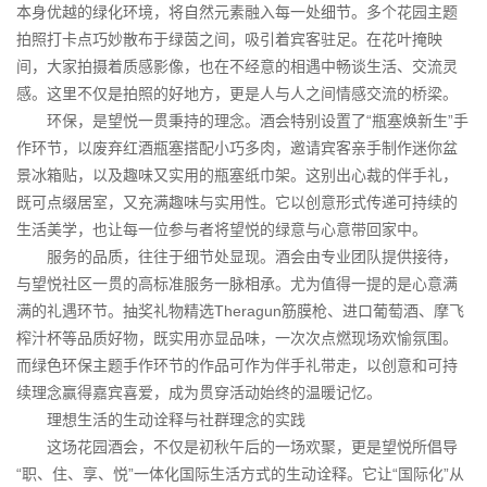
本身优越的绿化环境，将自然元素融入每一处细节。多个花园主题
拍照打卡点巧妙散布于绿茵之间，吸引着宾客驻足。在花叶掩映
间，大家拍摄着质感影像，也在不经意的相遇中畅谈生活、交流灵
感。这里不仅是拍照的好地方，更是人与人之间情感交流的桥梁。
环保，是望悦一贯秉持的理念。酒会特别设置了“瓶塞焕新生”手
作环节，以废弃红酒瓶塞搭配小巧多肉，邀请宾客亲手制作迷你盆
景冰箱贴，以及趣味又实用的瓶塞纸巾架。这别出心裁的伴手礼，
既可点缀居室，又充满趣味与实用性。它以创意形式传递可持续的
生活美学，也让每一位参与者将望悦的绿意与心意带回家中。
服务的品质，往往于细节处显现。酒会由专业团队提供接待，
与望悦社区一贯的高标准服务一脉相承。尤为值得一提的是心意满
满的礼遇环节。抽奖礼物精选Theragun筋膜枪、进口葡萄酒、摩飞
榨汁杯等品质好物，既实用亦显品味，一次次点燃现场欢愉氛围。
而绿色环保主题手作环节的作品可作为伴手礼带走，以创意和可持
续理念赢得嘉宾喜爱，成为贯穿活动始终的温暖记忆。
理想生活的生动诠释与社群理念的实践
这场花园酒会，不仅是初秋午后的一场欢聚，更是望悦所倡导
“职、住、享、悦”一体化国际生活方式的生动诠释。它让“国际化”从