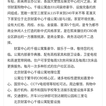
车程，距离商业办公室、各国大使馆及展览中心咫尺之遥，紧
邻财富购物中心。千禧公寓由331间装修豪华、设施完备的房
间组成，宽敞一居至三居室从115平米到240平米不等.茗滙天
下茶室位于北京财富中心千禧公寓1层与2层。茶室环境优雅，
设有大红袍、肉桂、水仙、金骏眉、普洱5个包间，是专为都市
商业休闲人士打造的新中式风格茶室，是在熙来攘往的CBD商
业区辟出的一方雅致桃源，是商业聚会、商务活动的不二选
择。
财富中心的千禧公寓
集豪华、娱乐于一体，敬待您的光
临。公寓内部豪华典雅、配有高档家具和厨卫设备，卫星电视
和高速宽带网络。住户可享受每周3次房间保洁及每周2次床品
更换服务。每月一次多种形式的住户社区活动。
北京财富中心千禧公寓地理位置
公寓位于繁华的CBD核心区，诸多地标性建筑如嘉里中
心、国贸中心、CCTV电视塔等轻松可达。周边餐馆、购物中
心、医疗机构、超市和国际学校等生活娱乐配套设施丰富多
样。交通便利，开车10分钟即可到达朝阳公园和三里屯
北京财富中心千禧公寓
配套设施