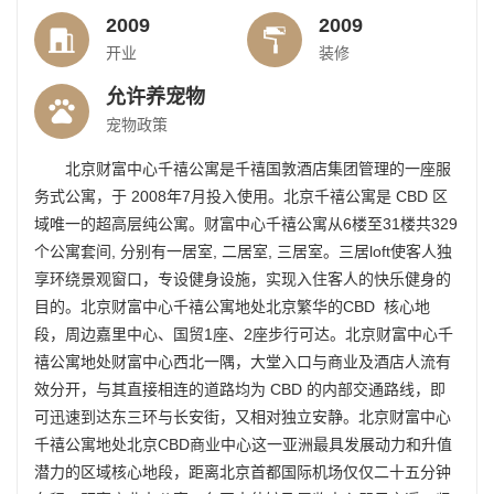
2009
2009
开业
装修
允许养宠物
宠物政策
北京
财富中心千禧公寓
是千禧国敦酒店集团管理的一座服
务式公寓，于 2008年7月投入使用。北京千禧公寓是 CBD 区
域唯一的超高层纯公寓。
财富中心
千禧公寓从6楼至31楼共329
个公寓套间, 分别有一居室, 二居室, 三居室。三居loft使客人独
享环绕景观窗口，专设健身设施，实现入住客人的快乐健身的
目的。北京财富中心千禧公寓地处北京繁华的CBD 核心地
段，周边嘉里中心、国贸1座、2座步行可达。北京财富中心千
禧公寓地处财富中心西北一隅，大堂入口与商业及酒店人流有
效分开，与其直接相连的道路均为 CBD 的内部交通路线，即
可迅速到达东三环与长安街，又相对独立安静。北京财富中心
千禧公寓地处北京CBD商业中心这一亚洲最具发展动力和升值
潜力的区域核心地段，距离北京首都国际机场仅仅二十五分钟