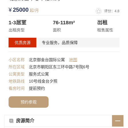
¥
25000
起/月
评分：4.8
1-3
居室
76-118
m²
出租
出租房型
面积
租售属性
优质房源
专业服务，品质保障
小区名称
北京御金台国际公寓
地图
所在区域
北京市朝阳区东三环中路7号院6号
公寓类型
服务式公寓
地铁路线
10号线金台夕照
看房时间
提前预约
预约参观
房源简介