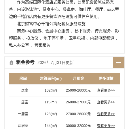
作为高端国际化酒店式服务公寓，公寓配套设施成熟完
善，内设游泳池*、健身中心、桑拿房、咖啡厅、餐厅、sap.旁
边的千禧酒店内有更多餐饮酒吧设施可供住户使用。
北京财富中心千禧公寓配套及服务设施:
商务中心服务、会展中心服务 、秘书服务、传真服务、影
印服务 、投放仪 、地下停车场 、卫星电视 、内部电影频道 、
私人办公室 、管家服务.
租金参考
2026年7月31日更新
房间
建筑面积
(m²)
月租金
更多详情
一居室
102
(m²)
25000-26000
元
查看更多>>
一居室
115
(m²)
26000-27000
元
查看更多>>
一居室
128
(m²)
27000-28000
元
查看更多>>
两居室
144
(m²)
30000-32000
元
查看更多>>