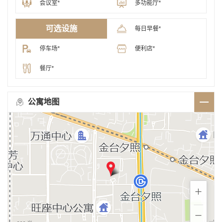
会议室*
多功能厅*
可选设施
每日早餐*
停车场*
便利店*
餐厅*
公寓地图
+
−