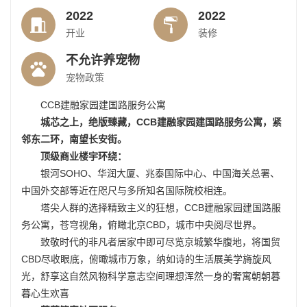
2022
2022
开业
装修
不允许养宠物
宠物政策
CCB建融家园建国路服务公寓
城芯之上，绝版臻藏，CCB建融家园建国路服务公寓，紧
邻东二环，南望长安街。
顶级商业楼宇环绕：
银河SOHO、华润大厦、兆泰国际中心、中国海关总署、
中国外交部等近在咫尺与多所知名国际院校相连。
塔尖人群的选择精致主义的狂想，CCB建融家园建国路服
务公寓，苍穹视角，俯瞰北京CBD，城市中央阅尽世界。
致敬时代的非凡者居家中即可尽览京城繁华腹地，将国贸
CBD尽收眼底，俯瞰城市万象，纳如诗的生活展美学旖旋风
光，舒享这自然风物科学意志空间理想浑然一身的奢寓朝朝暮
暮心生欢喜