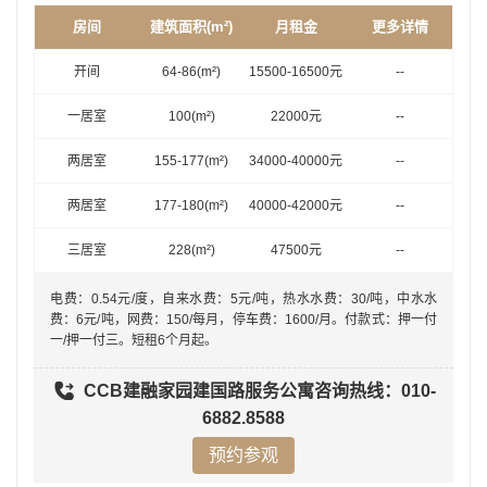
房间
建筑面积
(m²)
月租金
更多详情
开间
64-86
(m²)
15500-16500
元
--
一居室
100
(m²)
22000
元
--
两居室
155-177
(m²)
34000-40000
元
--
两居室
177-180
(m²)
40000-42000
元
--
三居室
228
(m²)
47500
元
--
电费：0.54元/度，自来水费：5元/吨，热水水费：30/吨，中水水
费：6元/吨，网费：150/每月，停车费：1600/月。付款式：押一付
一/押一付三。短租6个月起。
CCB建融家园建国路服务公寓
咨询热线：010-
6882.8588
预约参观