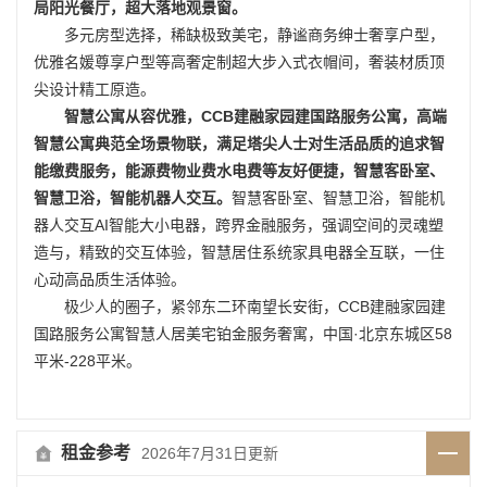
局阳光餐厅，超大落地观景窗。
多元房型选择，稀缺极致美宅，静谧商务绅士奢享户型，
优雅名媛尊享户型等高奢定制超大步入式衣帽间，奢装材质顶
尖设计精工原造。
智慧公寓从容优雅，CCB建融家园建国路服务公寓，高端
智慧公寓典范全场景物联，满足塔尖人士对生活品质的追求智
能缴费服务，能源费物业费水电费等友好便捷，智慧客卧室、
智慧卫浴，智能机器人交互。
智慧客卧室、智慧卫浴，智能机
器人交互AI智能大小电器，跨界金融服务，强调空间的灵魂塑
造与，精致的交互体验，智慧居住系统家具电器全互联，一住
心动高品质生活体验。
极少人的圈子，紧邻东二环南望长安街，CCB建融家园建
国路服务公寓智慧人居美宅铂金服务奢寓，中国·北京东城区58
平米-228平米。
租金参考
2026年7月31日更新