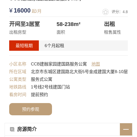
¥
16000
起/月
评分：4.8
开间至3
居室
58-238
m²
出租
出租房型
面积
租售属性
最短租期
6个月起租
小区名称
CCB建融家园建国路服务公寓
地图
所在区域
北京市东城区建国路北大街5号金成建国大厦8-10层
公寓类型
服务式公寓
地铁路线
1号线2号线建国门站
看房时间
提前预约
预约参观
房源简介