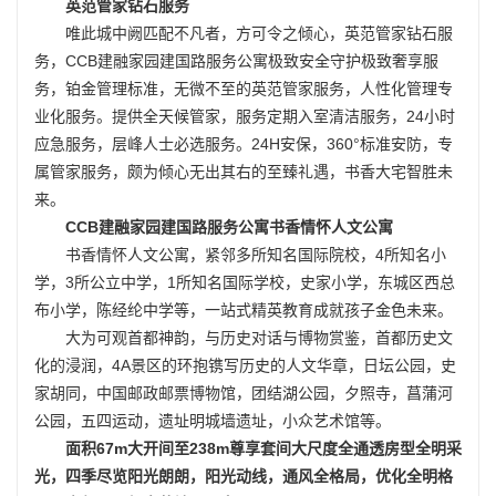
英范管家钻石服务
唯此城中阙匹配不凡者，方可令之倾心，英范管家钻石服
务，CCB建融家园建国路服务公寓极致安全守护极致奢享服
务，铂金管理标准，无微不至的英范管家服务，人性化管理专
业化服务。
提供全天候管家，服务定期入室清洁服务，24小时
应急服务，层峰人士必选服务。
24H安保，360°标准安防，专
属管家服务，颇为倾心无出其右的至臻礼遇，书香大宅智胜未
来。
CCB建融家园建国路服务公寓
书香情怀人文公寓
书香情怀人文公寓，紧邻多所知名国际院校，4所知名小
学，3所公立中学，1所知名国际学校，史家小学，东城区西总
布小学，陈经纶中学等，一站式精英教育成就孩子金色未来。
大为可观首都神韵，与历史对话与博物赏鉴，首都历史文
化的浸润，4A景区的环抱镌写历史的人文华章，日坛公园，史
家胡同，中国邮政邮票博物馆，团结湖公园，夕照寺，菖蒲河
公园，
五四运动，遗址明城墙遗址，小众艺术馆等。
面积67m大开间至238m尊享套间大尺度全通透房型全明采
光，四季尽览阳光朗朗，阳光动线，通风全格局，优化全明格