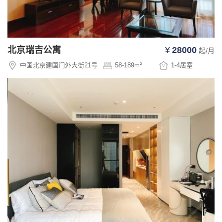
北京瑞吉公寓
¥
28000
起/月
中国北京建国门外大街21号
58-189
m²
1-4
居室