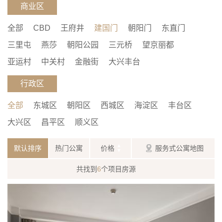
商业区
全部
CBD
王府井
建国门
朝阳门
东直门
三里屯
燕莎
朝阳公园
三元桥
望京丽都
亚运村
中关村
金融街
大兴丰台
行政区
全部
东城区
朝阳区
西城区
海淀区
丰台区
大兴区
昌平区
顺义区
默认排序
热门公寓
价格
服务式公寓地图
共找到
6
个项目房源