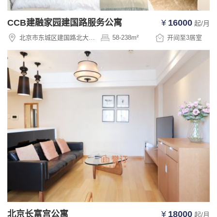
CCB建融家园建国路服务公寓
¥
16000
起/月
北京市东城区建国路北大街5号金成建国大厦8-10层
58-238
m²
开间至3
居室
北京长富宫公寓
¥
18000
起/月