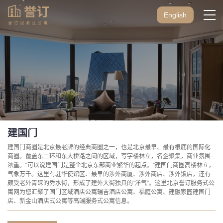
English
建国门
建国门商圈是北京最老牌的经典商圈之一，也是北京最早、最有根底的国际化
商圈。覆盖东二环和东大桥路之间的区域，写字楼林立，名企聚集，商业氛围
浓重。“可以说建国门是整个北京东部商业繁华的起点。”建国门商圈高楼林立，
气象万千。这里有驻华使馆区、最早的涉外商厦、涉外商店、涉外饭店，还有
颇受老外青睐的秀水街，形成了建外大街独具的“洋气”。这里北京誉订服务式公
寓网为您汇聚了国门区域酒店公寓瑞吉酒店公寓、福庭公寓、建融家园建国门
店、新金山酒店式公寓等高端服务式公寓信息。