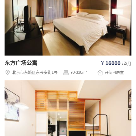
东方广场公寓
¥
16000
起/月
北京市东城区东长安街1号
70-330
m²
开间-4
居室