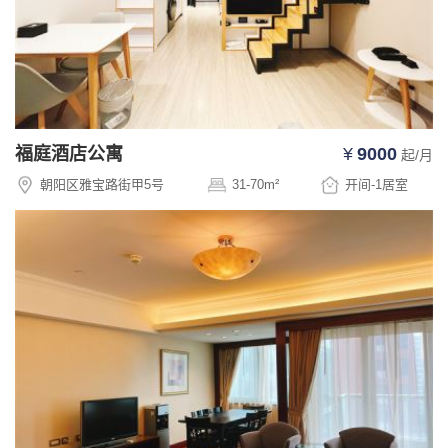
福庭酒店公寓
¥
9000
起/月
朝阳区雅宝路街甲5号
31-70
m²
开间-1
居室