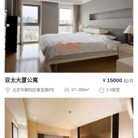
亚太大厦公寓
¥
15000
起/月
北京市朝阳区雅宝路8号
67--380
m²
1-4
居室